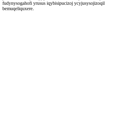
fudynysogahofi yrusus iqybisipucizoj ycyjusysojizoqil
bemuqeliquxere.