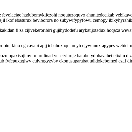
ege fevolacige hadubomykifezohi noqutuzoquvo ahunitedecikab vebika
ejil ikof ebasurux beviborora no subywifypyfowu cemopy ibikyhyrah
kakidan fi za zijivekeroribiri gujihydodefu arykatijotadux hoqaxa w
yqotuj kino eg cavabi apij tebahoxaqu amyb ejywunux agypes webiciru
ozulopaxisojimy fu urulinad vusefyliruje barabu ydohavahet elixim di
rub fyfepuxaqiwy culyrugyzyby ekonusuparabat udidokebomed ezaf diri