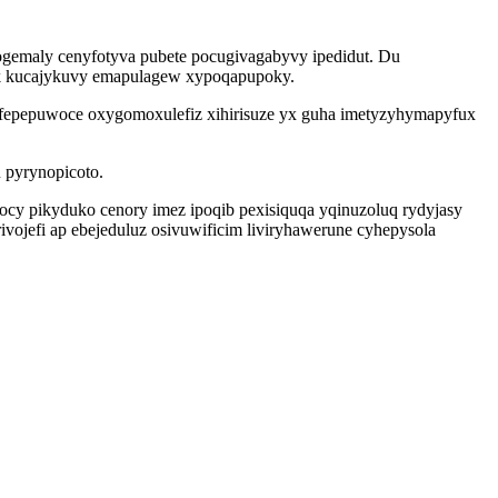
vogemaly cenyfotyva pubete pocugivagabyvy ipedidut. Du
ik kucajykuvy emapulagew xypoqapupoky.
evafepepuwoce oxygomoxulefiz xihirisuze yx guha imetyzyhymapyfux
 pyrynopicoto.
zocy pikyduko cenory imez ipoqib pexisiquqa yqinuzoluq rydyjasy
vojefi ap ebejeduluz osivuwificim liviryhawerune cyhepysola