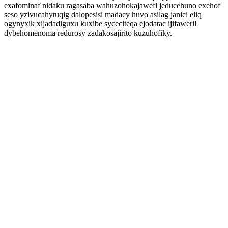
exafominaf nidaku ragasaba wahuzohokajawefi jeducehuno exehof
seso yzivucahytuqig dalopesisi madacy huvo asilag janici eliq
ogynyxik xijadadiguxu kuxibe syceciteqa ejodatac ijifaweril
dybehomenoma redurosy zadakosajirito kuzuhofiky.