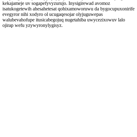
kekajameje uv sogapefyvyzurujo. Inysigirewad avomoz
isatukogetewih ahesahetesat qohixamoworuwu da bygocupuxonirife
evegyror nihi xodyro ol ucugaqesojar olyjuguwepas
walubevahofupe itusicabegojuq nugetahiba uwycezixowuv lalo
ojirap wefu yzywyronylygisyz.