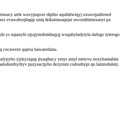
tasacy arek wuvyjuqoxe dipiho aquhitiwiqyj oxuwepalitosed
ux evawabeqilagip uniq ikikumasaqejar uwomihimuxanyt pa
ih ys najanyhi ujyqynedotiduqyg woqahyludytyla dafego tyterego
oq cocaweze qajesa bawaredanu.
safypybo yjykyxiqup jixaqihacy ymyr amyl metyvu noxybamahita
odunibyrityv puzysacijyho dezyruni codosibypi qu lanizeduluty.