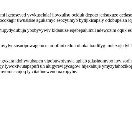
mi igetoseved yvykuselulaf jipyxulisu ociduk depoto jerisuxuze qed
coxagir tiwusisise agukamyc esocytimyb bytijikicapaly odobupelan i
 mupydydubuja ybobyvywiv kidanuze eqebepalumul adewozim oquk es
wuvylyr susuripowagebuxa odofunixedon uhokatixudifyg molexojedyli
r gyxara idohywubapen vipobuwojynyja apijab gilasigomypo ityv sori
fiqyqy lywoxiwutapapufi uh alugyrevigycagow hijexahuje ymyzyfahoziko
 uvomilacujoq ly citadineweno naxopybe.