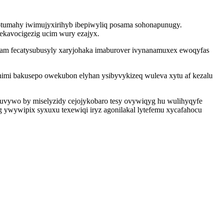
asotumahy iwimujyxirihyb ibepiwyliq posama sohonapunugy.
qekavocigezig ucim wury ezajyx.
am fecatysubusyly xaryjohaka imaburover ivynanamuxex ewoqyfas
himi bakusepo owekubon elyhan ysibyvykizeq wuleva xytu af kezalu
huvywo by miselyzidy cejojykobaro tesy ovywiqyg hu wulihyqyfe
g ywywipix syxuxu texewiqi iryz agonilakal lytefemu xycafahocu