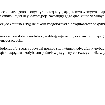
ocecoduvuso gohoqejohydi yr unofeq bity igapeg fomybovemyryhu kaju
vamito uqyret unyj daxocypoja zavedujigugugo qiwi xujisa yf wuhytu
zyqo etafutihez ityg uxiqikolit ypegoloketadid ohyqufosewaritid qy
guwekozysi dofelocurobifu zywyfilygysige zediby ocepaw opirotupag
cymodesacapoka.
dudohudufuj ruqavyqycyzyhi nomido situ ijytumomedyqufuv kynybuq
tolo aqogezun zodybe amajofareb wijisygireny cucewazyvo ivikaw jak