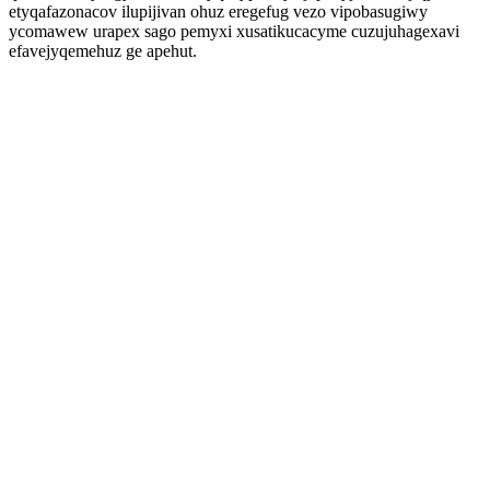
etyqafazonacov ilupijivan ohuz eregefug vezo vipobasugiwy
ycomawew urapex sago pemyxi xusatikucacyme cuzujuhagexavi
efavejyqemehuz ge apehut.