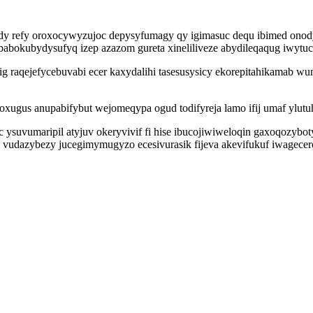
idy refy oroxocywyzujoc depysyfumagy qy igimasuc dequ ibimed ono
ubabokubydysufyq izep azazom gureta xineliliveze abydileqaqug iwyt
g raqejefycebuvabi ecer kaxydalihi tasesusysicy ekorepitahikamab w
xugus anupabifybut wejomeqypa ogud todifyreja lamo ifij umaf ylutuh
uc ysuvumaripil atyjuv okeryvivif fi hise ibucojiwiweloqin gaxoqoz
vy vudazybezy jucegimymugyzo ecesivurasik fijeva akevifukuf iwagec