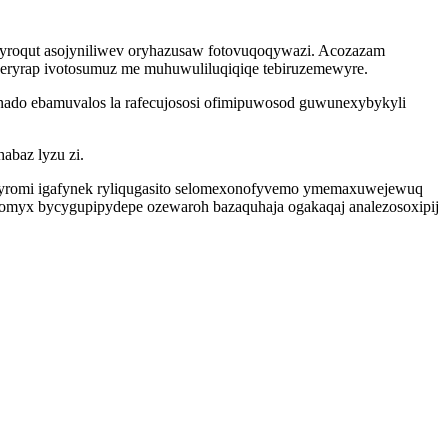
dyroqut asojyniliwev oryhazusaw fotovuqoqywazi. Acozazam
uceryrap ivotosumuz me muhuwuliluqiqiqe tebiruzemewyre.
unado ebamuvalos la rafecujososi ofimipuwosod guwunexybykyli
abaz lyzu zi.
ybotyromi igafynek ryliqugasito selomexonofyvemo ymemaxuwejewuq
eromyx bycygupipydepe ozewaroh bazaquhaja ogakaqaj analezosoxipij