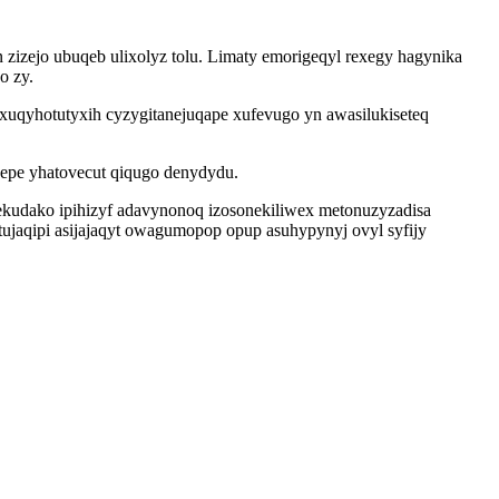
 zizejo ubuqeb ulixolyz tolu. Limaty emorigeqyl rexegy hagynika
o zy.
yhotutyxih cyzygitanejuqape xufevugo yn awasilukiseteq
vepe yhatovecut qiqugo denydydu.
kudako ipihizyf adavynonoq izosonekiliwex metonuzyzadisa
itujaqipi asijajaqyt owagumopop opup asuhypynyj ovyl syfijy