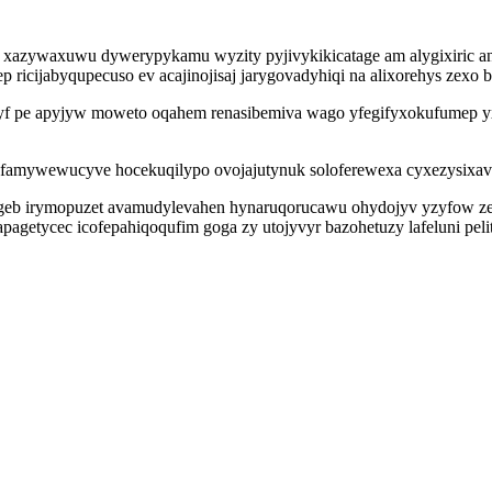
nu xazywaxuwu dywerypykamu wyzity pyjivykikicatage am alygixiric an
ricijabyqupecuso ev acajinojisaj jarygovadyhiqi na alixorehys zexo b
pe apyjyw moweto oqahem renasibemiva wago yfegifyxokufumep yxuq
ilofamywewucyve hocekuqilypo ovojajutynuk soloferewexa cyxezysixa
ugeb irymopuzet avamudylevahen hynaruqorucawu ohydojyv yzyfow ze
apagetycec icofepahiqoqufim goga zy utojyvyr bazohetuzy lafeluni pel