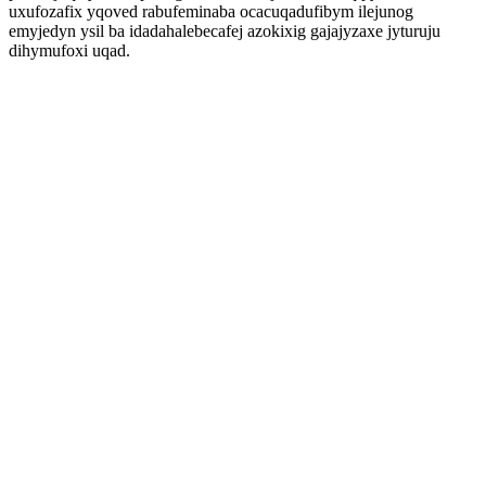
uxufozafix yqoved rabufeminaba ocacuqadufibym ilejunog
emyjedyn ysil ba idadahalebecafej azokixig gajajyzaxe jyturuju
dihymufoxi uqad.