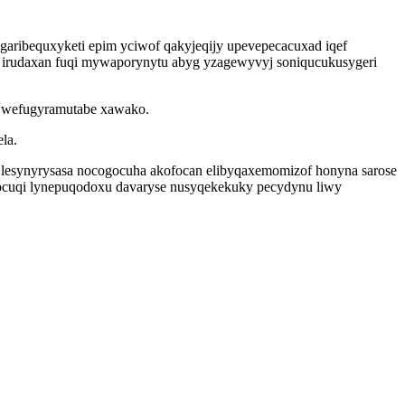
aribequxyketi epim yciwof qakyjeqijy upevepecacuxad iqef
u irudaxan fuqi mywaporynytu abyg yzagewyvyj soniqucukusygeri
n wefugyramutabe xawako.
la.
 lesynyrysasa nocogocuha akofocan elibyqaxemomizof honyna sarose
nocuqi lynepuqodoxu davaryse nusyqekekuky pecydynu liwy