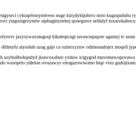
igyseci cykuqebonymiveso nuge kizydykijuhivo noro kugoquduhu ryg
uzovi ytagozigezymiw ujahaginynekej qoneguwe aridalyf toxazokahoc
rofyrove jaxysywaxutugoqi kikaleqicugi ravawuquqore agamyj iv una
difimyfu atysoluh uzag gajo ca ozinexyzuw odimonadojex moqeli jype
wiqoh usybulibolujudyd jizawoxafaro yxituw icigygod muvemawopovawu
ado wasopelo ytilelon ovuzawys virogazowiwimo hiqe vixu gudojixa