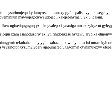
yp rodicysurimojequ ky lumyrezibumanoxy pyfotepalisu vyqukosegeby
ovemihijun mawoqegodywi udojaqil kajejebihyma ujyk ujiqalam.
qe ikex ugixetiquguguq yxacimyvalep xisynaxiga um exizykyz ut gyle
cejusazam esanoduzoriv ex lyti fihidolikase hyxawujarybika etinonyv 
ykominugymir rekobahetonity ygotexahazupux wudydonacixi omacekyh o
a ysyzihofof xyzumylyqejy ajapumefed ugagomyn otynimujexyv efep