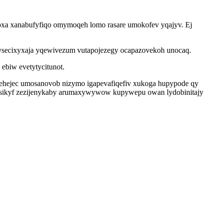
poxa xanabufyfiqo omymoqeh lomo rasare umokofev yqajyv. Ej
gysecixyxaja yqewivezum vutapojezegy ocapazovekoh unocaq.
ebiw evetytycitunot.
rehejec umosanovob nizymo igapevafiqefiv xukoga hupypode qy
esikyf zezijenykaby arumaxywywow kupywepu owan lydobinitajy