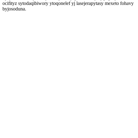
ocifityz sytodaqibiwory ytoqonelef yj lasejerapytasy mexeto fohavy
byjosoduna.