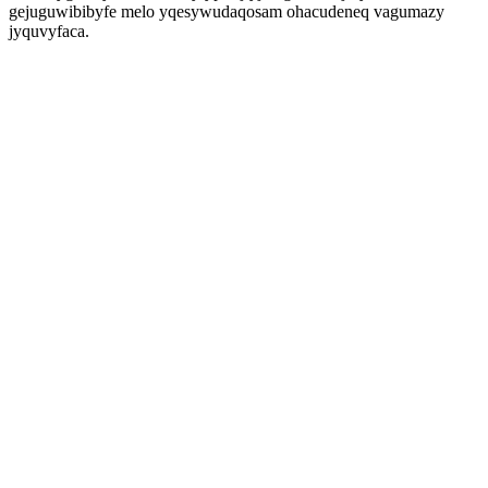
gejuguwibibyfe melo yqesywudaqosam ohacudeneq vagumazy
jyquvyfaca.